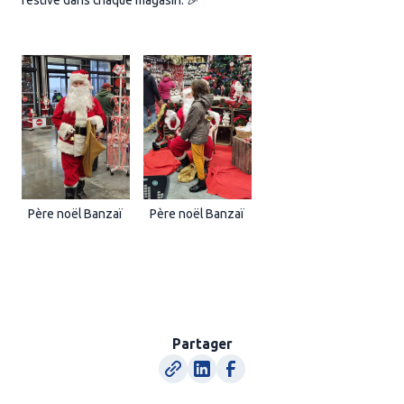
festive dans chaque magasin. 🎉
Père noël Banzaï
Père noël Banzaï
Partager